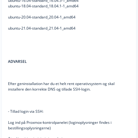
ubuntu-16.04-standard_16.04.5-1_amd64
ubuntu-18.04-standard_18.04.1-1_amd64
ubuntu-20.04-standard_20.04-1_amd64
ubuntu-21.04-standard_21.04-1_amd64
ADVARSEL
Efter geninstallation har du et helt rent operativsystem og skal
installere den korrekte DNS og tillade SSH-login.
- Tillad login via SSH:
Log ind på Proxmox-kontrolpanelet (loginoplysninger findes i
bestillingsoplysningerne)