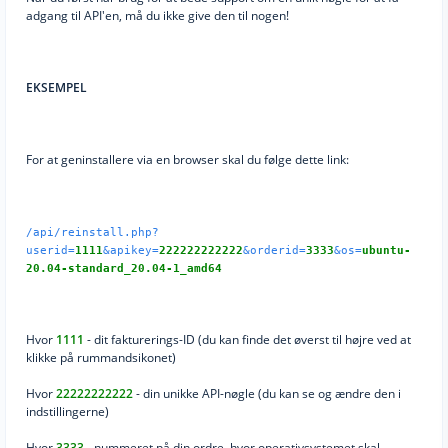
adgang til API'en, må du ikke give den til nogen!
EKSEMPEL
For at geninstallere via en browser skal du følge dette link:
/api/reinstall.php?
userid=
1111
&apikey=
222222222222
&orderid=
3333
&os=
ubuntu-
20.04-standard_20.04-1_amd64
Hvor
1111
- dit fakturerings-ID (du kan finde det øverst til højre ved at
klikke på rummandsikonet)
Hvor
22222222222
- din unikke API-nøgle (du kan se og ændre den i
indstillingerne)
Hvor
3333
- nummeret på din ordre, hvor operativsystemet skal