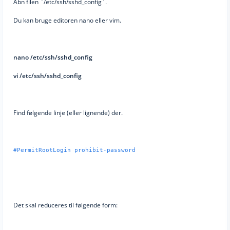
Åbn filen `/etc/ssh/sshd_config`.
Du kan bruge editoren nano eller vim.
nano /etc/ssh/sshd_config
vi /etc/ssh/sshd_config
Find følgende linje (eller lignende) der.
#PermitRootLogin prohibit-password
Det skal reduceres til følgende form: