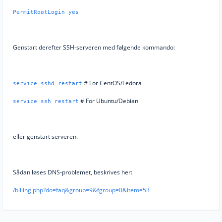
PermitRootLogin yes
Genstart derefter SSH-serveren med følgende kommando:
# For CentOS/Fedora
service sshd restart
# For Ubuntu/Debian
service ssh restart
eller genstart serveren.
Sådan løses DNS-problemet, beskrives her:
/billing.php?do=faq&group=9&fgroup=0&item=53