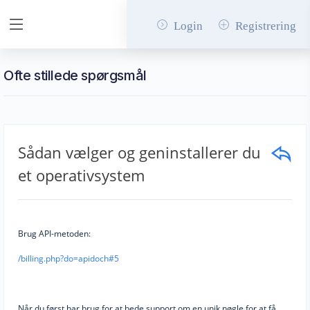
Login
Registrering
Ofte stillede spørgsmål
Sådan vælger og geninstallerer du
et operativsystem
Brug API-metoden:
/billing.php?do=apidoch#5
Når du først har brug for at bede support om en unik nøgle for at få