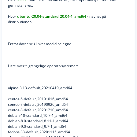
geninstalleres.
Hvor
ubuntu-20.04-standard_20.04-1_amd64
- navnet på
distributionen.
Erstat dataene i linket med dine egne.
Liste over tilgængelige operativsystemer:
alpine-3.13-default_20210419_amd64
centos-6-default_20191016_amd64
centos-7-default_20190926_amd64
centos-8-default_20201210_amd64
debian-10-standard_10.7-1_amd64
debian-8.0-standard_8.11-1_amd64
debian-9.0-standard_9.7-1_amd64
fedora-33-default_20201115_amd64