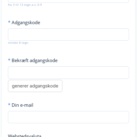
fra 3 til 13 tegn a-z, 0-9
*
Adgangskode
mindst 8 tegn
*
Bekræft adgangskode
generer adgangskode
*
Din e-mail
Webstedsvaluta