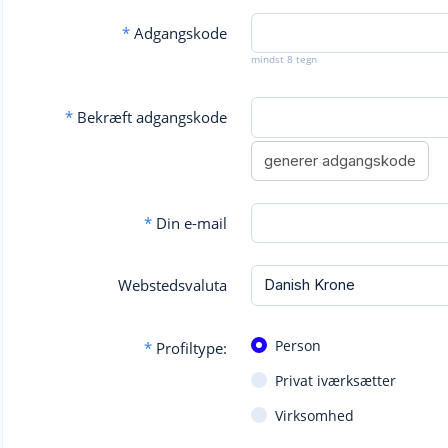
*
Adgangskode
mindst 8 tegn
*
Bekræft adgangskode
generer adgangskode
*
Din e-mail
Webstedsvaluta
Person
*
Profiltype:
Privat iværksætter
Virksomhed