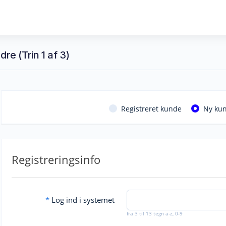
dre (Trin 1 af 3)
Registreret kunde
Ny ku
Registreringsinfo
*
Log ind i systemet
fra 3 til 13 tegn a-z, 0-9