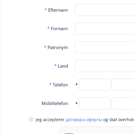
*
Efternavn
*
Fornavn
*
Patronym
*
Land
+
*
Telefon
+
Mobiltelefon
Jeg accepterer
договора-оферты
og skal overhol