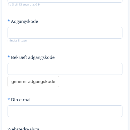
fra 3 til 13 tegn a-z, 0-9
*
Adgangskode
mindst 8 tegn
*
Bekræft adgangskode
generer adgangskode
*
Din e-mail
Webstedsvaluta