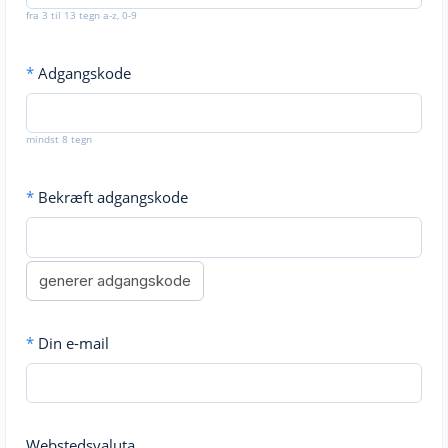
fra 3 til 13 tegn a-z, 0-9
*
Adgangskode
mindst 8 tegn
*
Bekræft adgangskode
generer adgangskode
*
Din e-mail
Webstedsvaluta