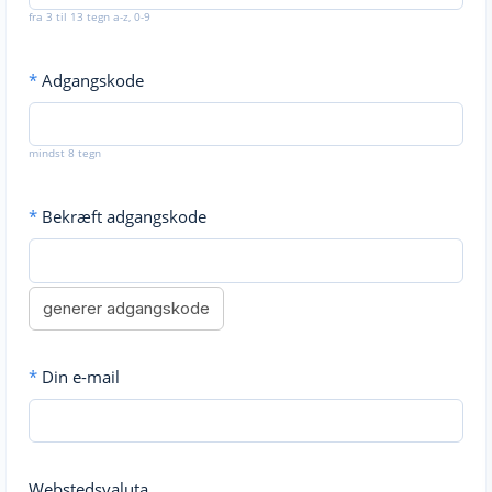
fra 3 til 13 tegn a-z, 0-9
*
Adgangskode
mindst 8 tegn
*
Bekræft adgangskode
generer adgangskode
*
Din e-mail
Webstedsvaluta