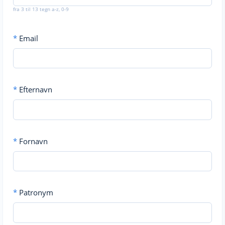
fra 3 til 13 tegn a-z, 0-9
*
Email
*
Efternavn
*
Fornavn
*
Patronym