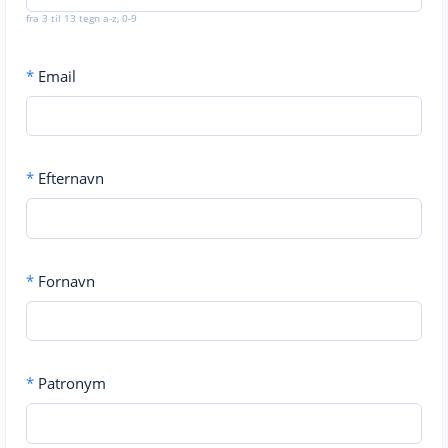
fra 3 til 13 tegn a-z, 0-9
*
Email
*
Efternavn
*
Fornavn
*
Patronym