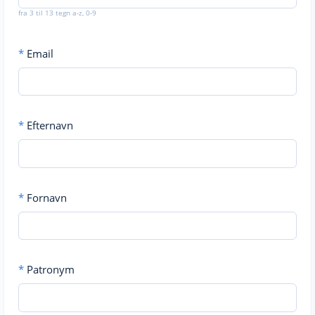
fra 3 til 13 tegn a-z, 0-9
*
Email
*
Efternavn
*
Fornavn
*
Patronym