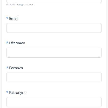
fra 3 til 13 tegn a-z, 0-9
*
Email
*
Efternavn
*
Fornavn
*
Patronym