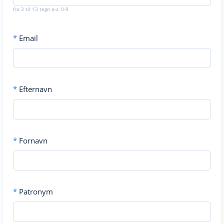
fra 3 til 13 tegn a-z, 0-9
*
Email
*
Efternavn
*
Fornavn
*
Patronym