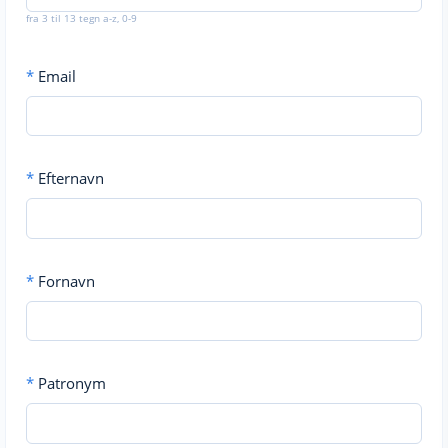
fra 3 til 13 tegn a-z, 0-9
*
Email
*
Efternavn
*
Fornavn
*
Patronym