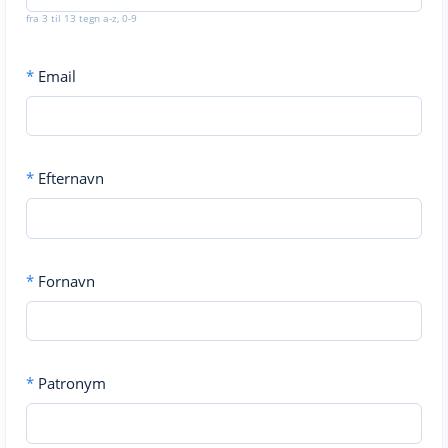
fra 3 til 13 tegn a-z, 0-9
*
Email
*
Efternavn
*
Fornavn
*
Patronym