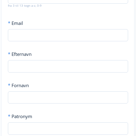
fra 3 til 13 tegn a-z, 0-9
*
Email
*
Efternavn
*
Fornavn
*
Patronym