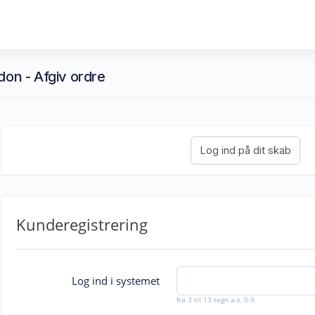
don - Afgiv ordre
Kunderegistrering
Log ind i systemet
fra 3 til 13 tegn a-z, 0-9