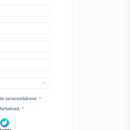
de servicevilkårene.
*
forbehold.
*