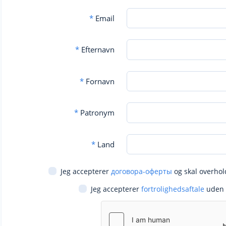
*
Email
*
Efternavn
*
Fornavn
*
Patronym
*
Land
Jeg accepterer
договора-оферты
og skal overhol
Jeg accepterer
fortrolighedsaftale
uden 