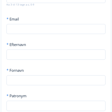
fra 3 til 13 tegn a-z, 0-9
*
Email
*
Efternavn
*
Fornavn
*
Patronym