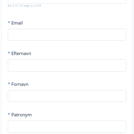
fra 3 til 13 tegn a-z, 0-9
*
Email
*
Efternavn
*
Fornavn
*
Patronym