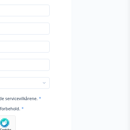
de servicevilkårene.
*
forbehold.
*