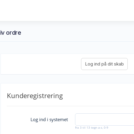
giv ordre
Kunderegistrering
Log ind i systemet
fra 3 til 13 tegn a-z, 0-9