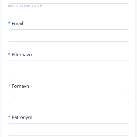
fra 3 til 13 tegn a-z, 0-9
*
Email
*
Efternavn
*
Fornavn
*
Patronym