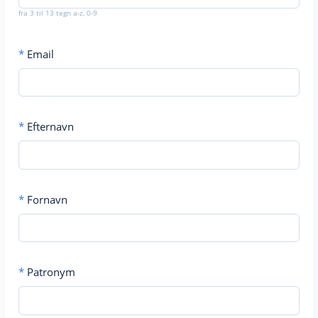
fra 3 til 13 tegn a-z, 0-9
*
Email
*
Efternavn
*
Fornavn
*
Patronym