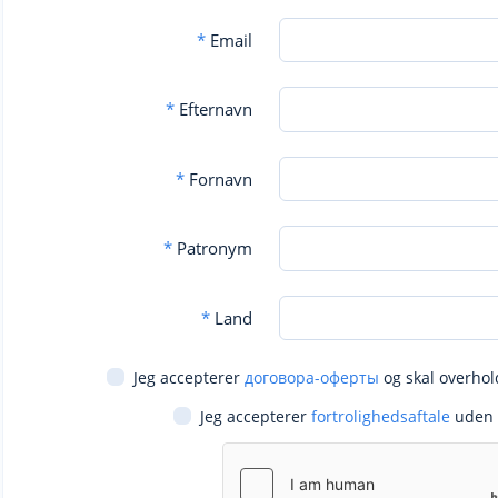
*
Email
*
Efternavn
*
Fornavn
*
Patronym
*
Land
Jeg accepterer
договора-оферты
og skal overhol
Jeg accepterer
fortrolighedsaftale
uden 