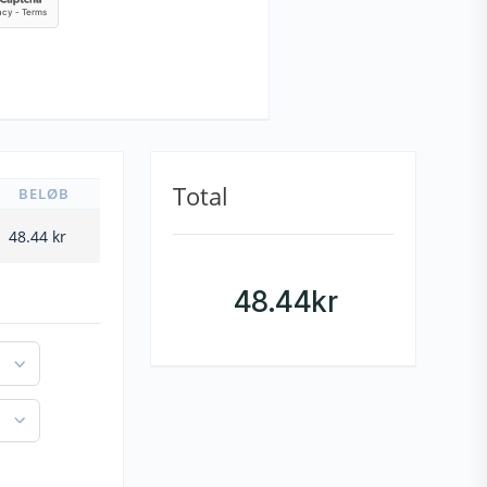
Total
BELØB
48.44
kr
48.44
kr