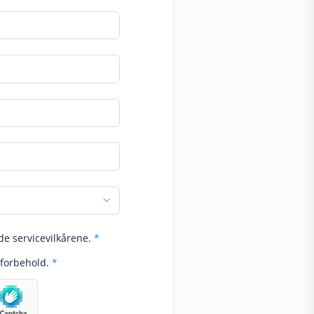
de servicevilkårene.
*
forbehold.
*