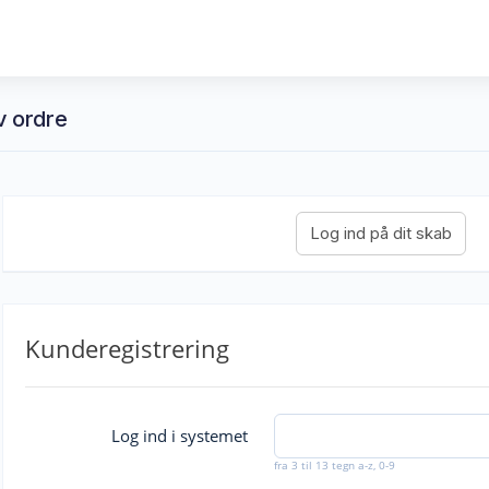
v ordre
Kunderegistrering
Log ind i systemet
fra 3 til 13 tegn a-z, 0-9