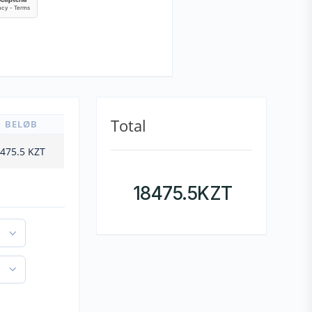
Total
BELØB
475.5
KZT
18475.5
KZT