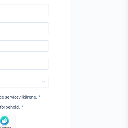
de servicevilkårene.
*
forbehold.
*