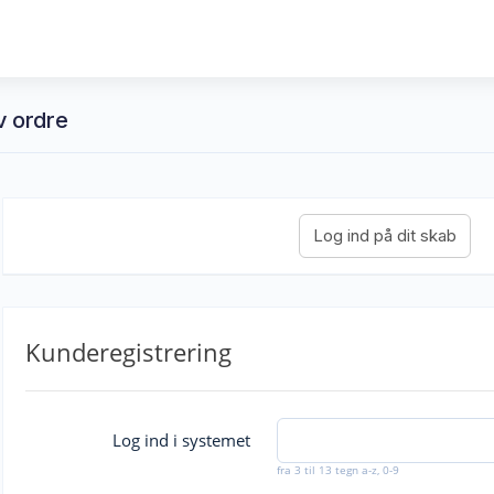
v ordre
Kunderegistrering
Log ind i systemet
fra 3 til 13 tegn a-z, 0-9