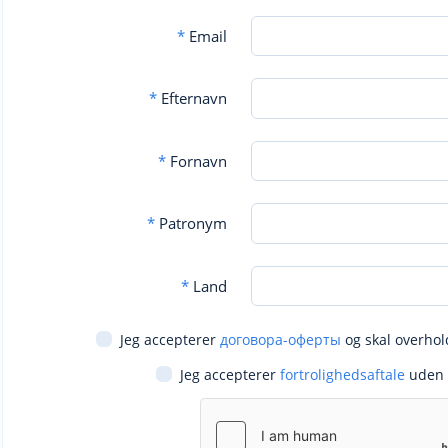
*
Email
*
Efternavn
*
Fornavn
*
Patronym
*
Land
Jeg accepterer
договора-оферты
og skal overhol
Jeg accepterer
fortrolighedsaftale
uden 