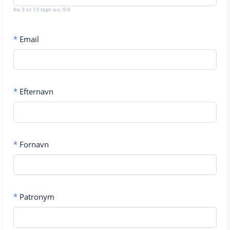
fra 3 til 13 tegn a-z, 0-9
*
Email
*
Efternavn
*
Fornavn
*
Patronym