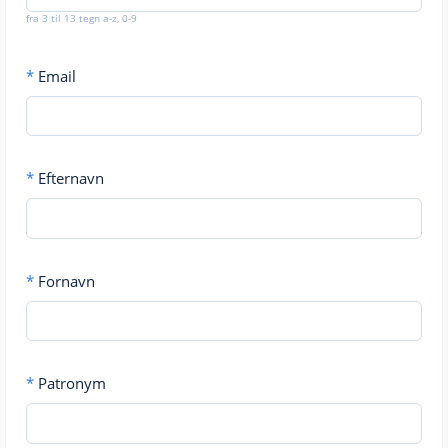
fra 3 til 13 tegn a-z, 0-9
*
Email
*
Efternavn
*
Fornavn
*
Patronym