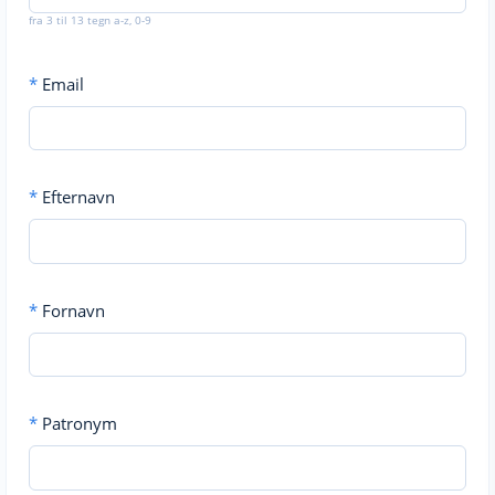
fra 3 til 13 tegn a-z, 0-9
*
Email
*
Efternavn
*
Fornavn
*
Patronym