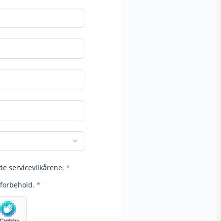
de servicevilkårene.
*
forbehold.
*