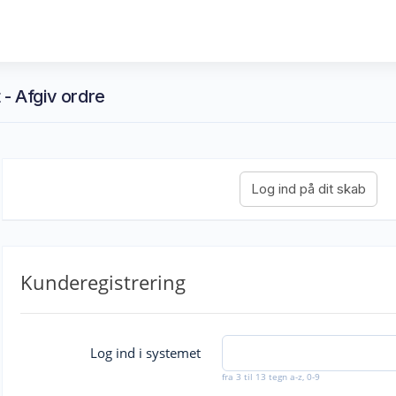
 - Afgiv ordre
Kunderegistrering
Log ind i systemet
fra 3 til 13 tegn a-z, 0-9