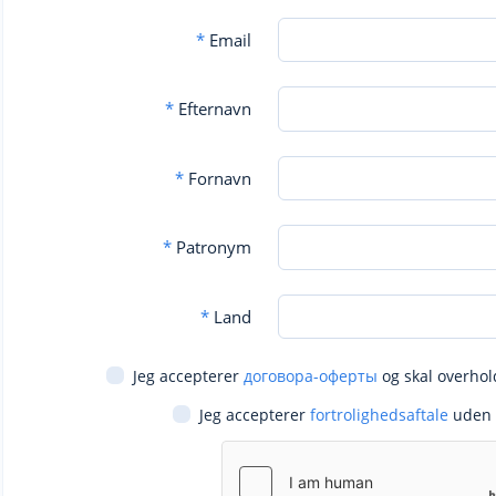
*
Email
*
Efternavn
*
Fornavn
*
Patronym
*
Land
Jeg accepterer
договора-оферты
og skal overhol
Jeg accepterer
fortrolighedsaftale
uden 