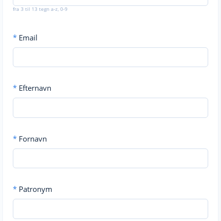
fra 3 til 13 tegn a-z, 0-9
*
Email
*
Efternavn
*
Fornavn
*
Patronym