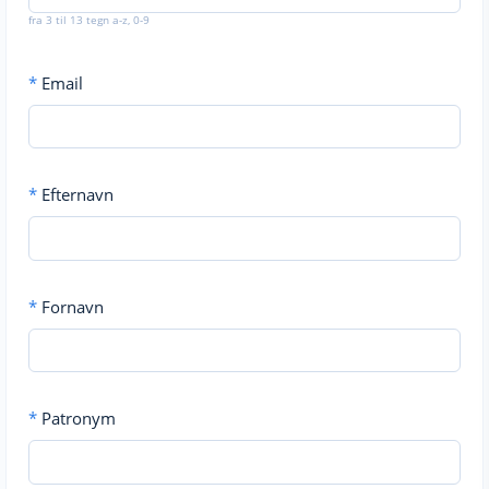
fra 3 til 13 tegn a-z, 0-9
*
Email
*
Efternavn
*
Fornavn
*
Patronym