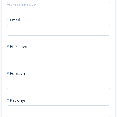
fra 3 til 13 tegn a-z, 0-9
*
Email
*
Efternavn
*
Fornavn
*
Patronym