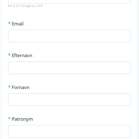
fra 3 til 13 tegn a-z, 0-9
*
Email
*
Efternavn
*
Fornavn
*
Patronym