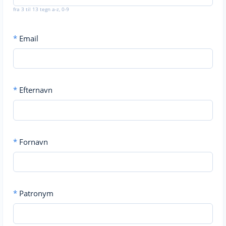
fra 3 til 13 tegn a-z, 0-9
*
Email
*
Efternavn
*
Fornavn
*
Patronym