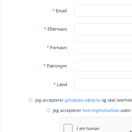
*
Email
*
Efternavn
*
Fornavn
*
Patronym
*
Land
Jeg accepterer
договора-оферты
og skal overhol
Jeg accepterer
fortrolighedsaftale
uden 