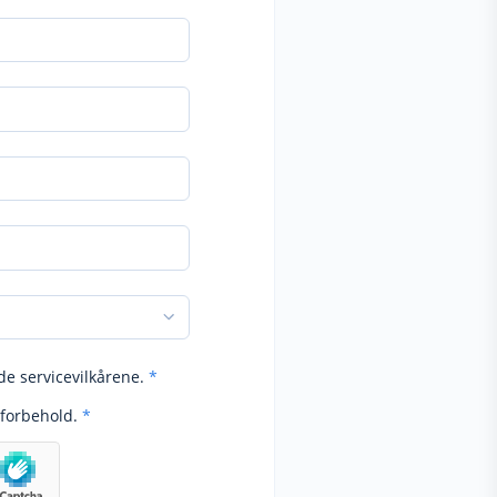
de servicevilkårene.
*
forbehold.
*