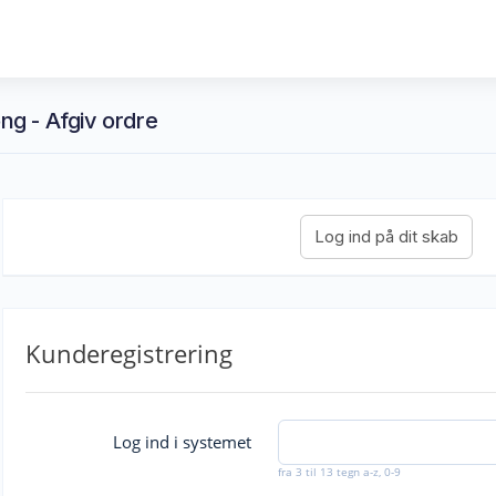
g - Afgiv ordre
Kunderegistrering
Log ind i systemet
fra 3 til 13 tegn a-z, 0-9