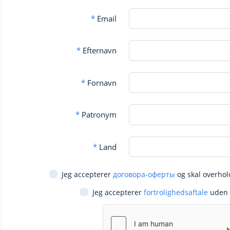
*
Email
*
Efternavn
*
Fornavn
*
Patronym
*
Land
Jeg accepterer
договора-оферты
og skal overhol
Jeg accepterer
fortrolighedsaftale
uden 