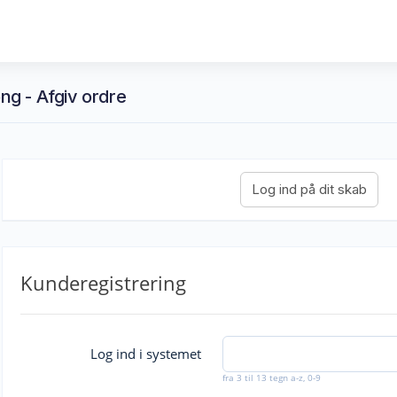
g - Afgiv ordre
Kunderegistrering
Log ind i systemet
fra 3 til 13 tegn a-z, 0-9