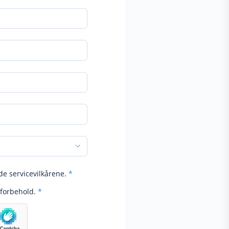
de servicevilkårene.
*
forbehold.
*