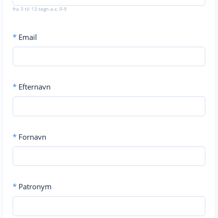
fra 3 til 13 tegn a-z, 0-9
*
Email
*
Efternavn
*
Fornavn
*
Patronym