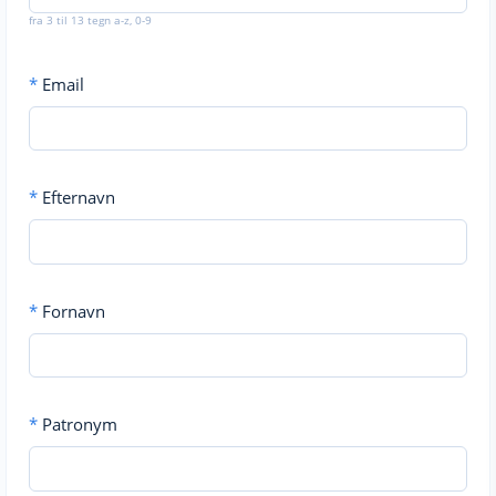
fra 3 til 13 tegn a-z, 0-9
*
Email
*
Efternavn
*
Fornavn
*
Patronym