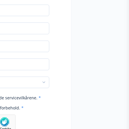
de servicevilkårene.
*
forbehold.
*