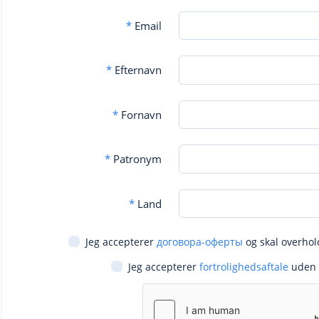
*
Email
*
Efternavn
*
Fornavn
*
Patronym
*
Land
Jeg accepterer
договора-оферты
og skal overhol
Jeg accepterer
fortrolighedsaftale
uden 