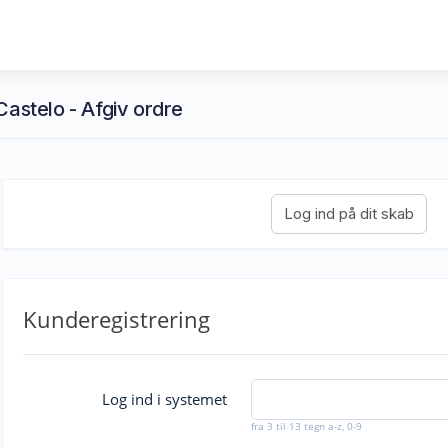
Castelo - Afgiv ordre
Kunderegistrering
Log ind i systemet
fra 3 til 13 tegn a-z, 0-9