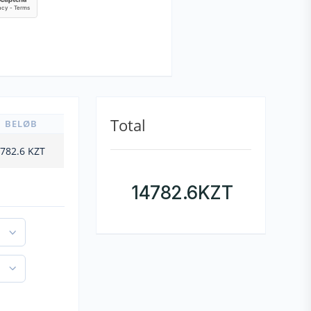
Total
BELØB
782.6
KZT
14782.6
KZT