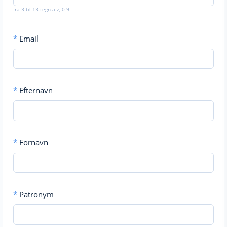
fra 3 til 13 tegn a-z, 0-9
*
Email
*
Efternavn
*
Fornavn
*
Patronym