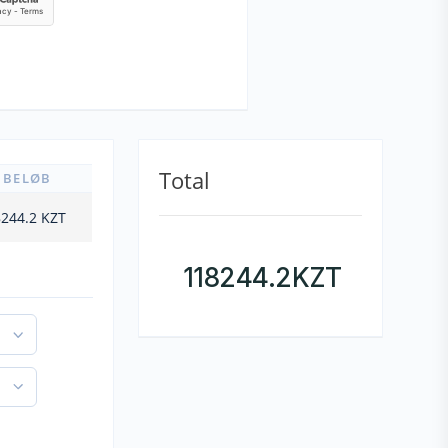
Total
BELØB
244.2
KZT
118244.2
KZT