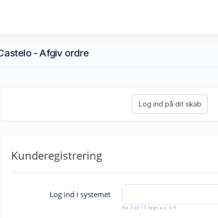
Castelo - Afgiv ordre
Kunderegistrering
Log ind i systemet
fra 3 til 13 tegn a-z, 0-9