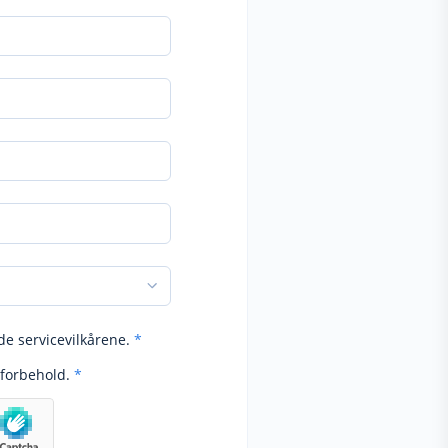
de servicevilkårene.
*
forbehold.
*