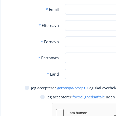
*
Email
*
Efternavn
*
Fornavn
*
Patronym
*
Land
Jeg accepterer
договора-оферты
og skal overhol
Jeg accepterer
fortrolighedsaftale
uden 