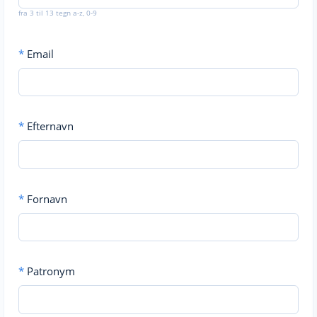
fra 3 til 13 tegn a-z, 0-9
*
Email
*
Efternavn
*
Fornavn
*
Patronym