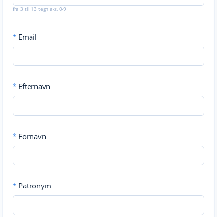
fra 3 til 13 tegn a-z, 0-9
*
Email
*
Efternavn
*
Fornavn
*
Patronym