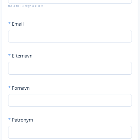
fra 3 til 13 tegn a-z, 0-9
*
Email
*
Efternavn
*
Fornavn
*
Patronym