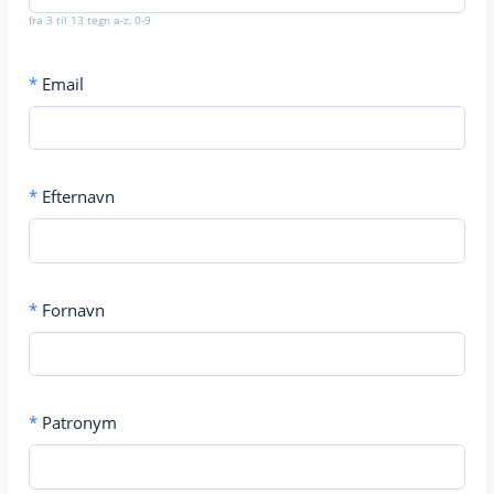
fra 3 til 13 tegn a-z, 0-9
*
Email
*
Efternavn
*
Fornavn
*
Patronym