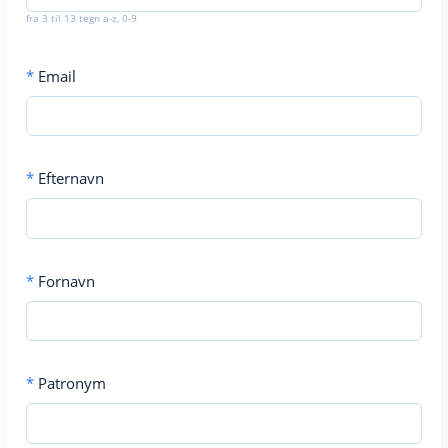
fra 3 til 13 tegn a-z, 0-9
*
Email
*
Efternavn
*
Fornavn
*
Patronym