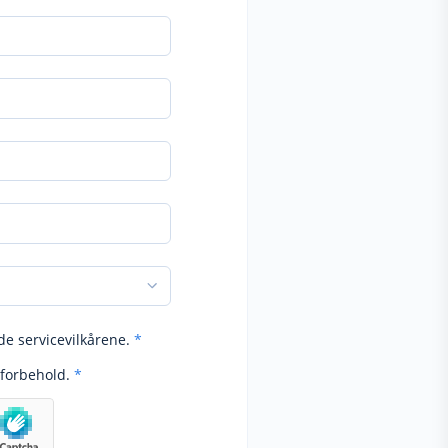
de servicevilkårene.
*
forbehold.
*