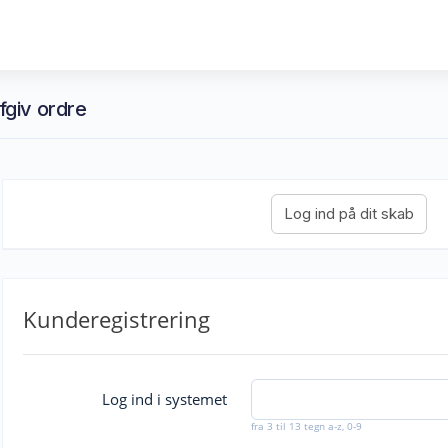
Afgiv ordre
Kunderegistrering
Log ind i systemet
fra 3 til 13 tegn a-z, 0-9