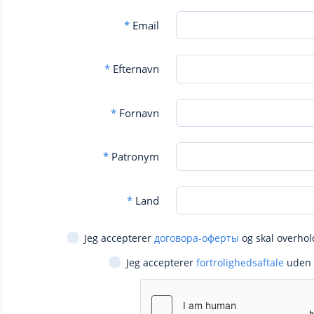
*
Email
*
Efternavn
*
Fornavn
*
Patronym
*
Land
Jeg accepterer
договора-оферты
og skal overhol
Jeg accepterer
fortrolighedsaftale
uden 