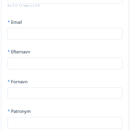
fra 3 til 13 tegn a-z, 0-9
*
Email
*
Efternavn
*
Fornavn
*
Patronym