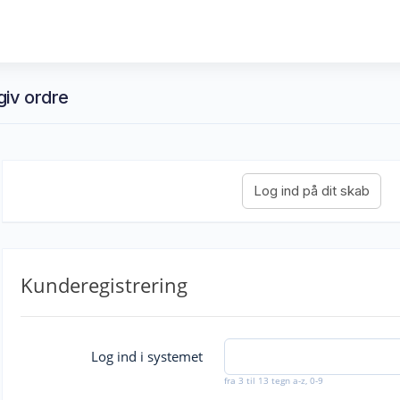
fgiv ordre
Kunderegistrering
Log ind i systemet
fra 3 til 13 tegn a-z, 0-9