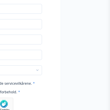
de servicevilkårene.
*
forbehold.
*