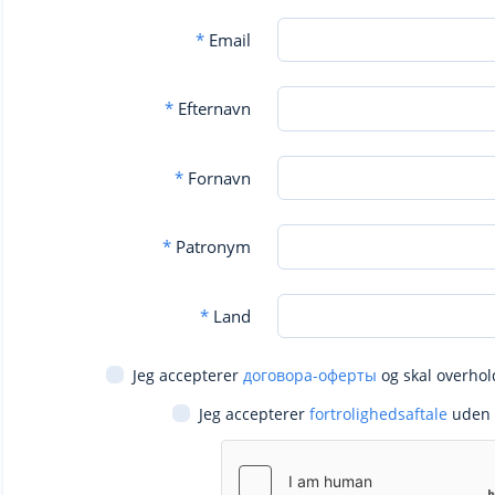
*
Email
*
Efternavn
*
Fornavn
*
Patronym
*
Land
Jeg accepterer
договора-оферты
og skal overhol
Jeg accepterer
fortrolighedsaftale
uden 