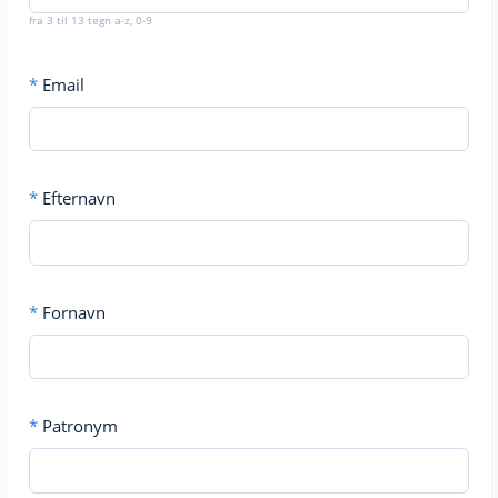
fra 3 til 13 tegn a-z, 0-9
*
Email
*
Efternavn
*
Fornavn
*
Patronym