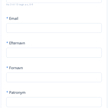
fra 3 til 13 tegn a-z, 0-9
*
Email
*
Efternavn
*
Fornavn
*
Patronym