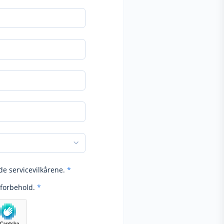
de servicevilkårene.
*
forbehold.
*