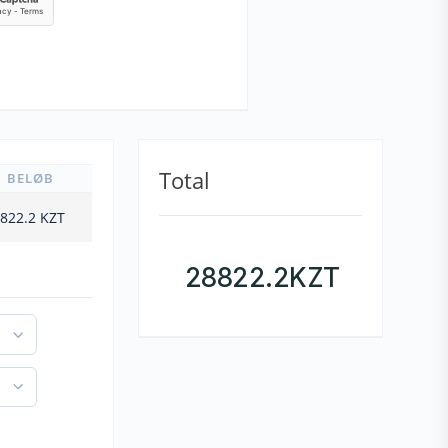
Total
BELØB
822.2
KZT
28822.2
KZT