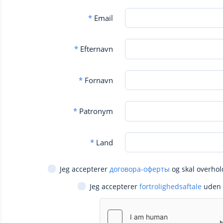
*
Email
*
Efternavn
*
Fornavn
*
Patronym
*
Land
Jeg accepterer
договора-оферты
og skal overhol
Jeg accepterer
fortrolighedsaftale
uden 