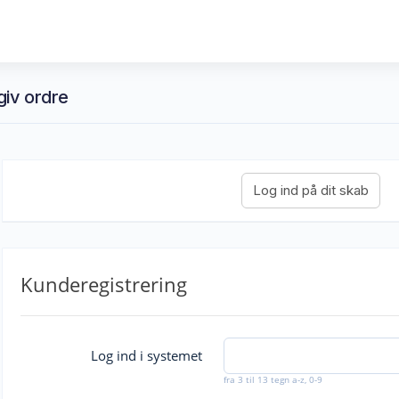
fgiv ordre
Kunderegistrering
Log ind i systemet
fra 3 til 13 tegn a-z, 0-9