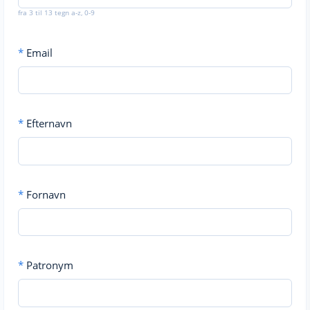
fra 3 til 13 tegn a-z, 0-9
*
Email
*
Efternavn
*
Fornavn
*
Patronym